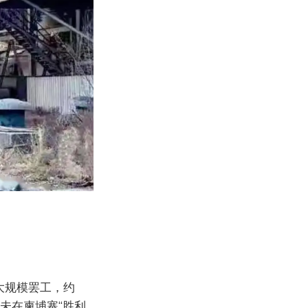
大规模罢工，约
未在柬埔寨“胜利