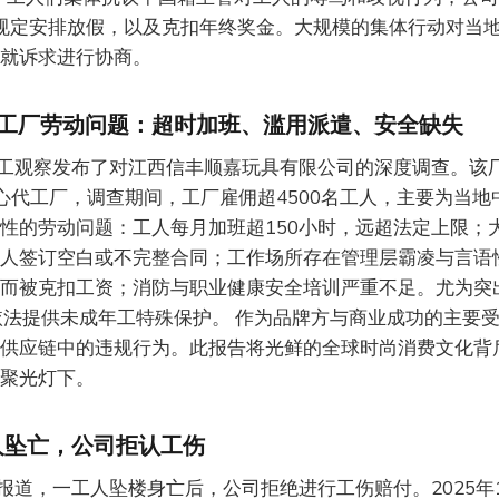
按规定安排放假，以及克扣年终奖金。大规模的集体行动对当
就诉求进行协商。
u代工厂劳动问题：超时加班、滥用派遣、安全缺失
工观察发布了对江西信丰顺嘉玩具有限公司的深度调查。该
的核心代工厂，调查期间，工厂雇佣超4500名工人，主要为当地
性的劳动问题：工人每月加班超150小时，远超法定上限；
人签订空白或不完整合同；工作场所存在管理层霸凌与言语
而被克扣工资；消防与职业健康安全培训严重不足。尤为突
依法提供未成年工特殊保护。 作为品牌方与商业成功的主要
供应链中的违规行为。此报告将光鲜的全球时尚消费文化背
聚光灯下。
人坠亡，公司拒认工伤
报道，一工人坠楼身亡后，公司拒绝进行工伤赔付。2025年1