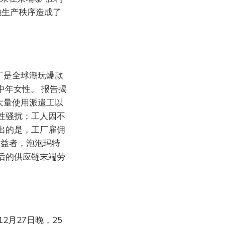
地生产秩序造成了
厂是全球潮玩爆款
中年女性。 报告揭
大量使用派遣工以
性骚扰；工人因不
出的是，工厂雇佣
受益者，泡泡玛特
后的供应链末端劳
2月27日晚，25