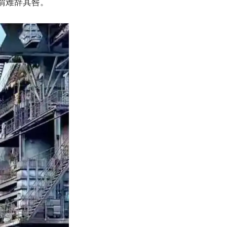
谓难辞其咎。