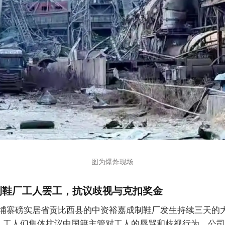
图为爆炸现场
制鞋厂工人罢工，抗议歧视与克扣奖金
埔寨磅实居省贡比西县的中资裕嘉成制鞋厂发生持续三天的
与。工人们集体抗议中国籍主管对工人的辱骂和歧视行为，公司