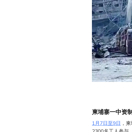
柬埔寨一中资
1月7日至9日
，柬
2300名工人参