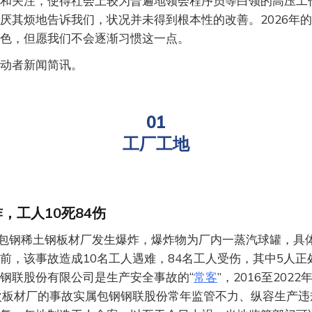
和关注，使得社会上较为普遍地领会程序员等白领的高压工
厌其烦地告诉我们，状况并未得到根本性的改善。2026年
色，但愿我们不会逐渐习惯这一点。
动者新闻简讯。
01
工厂工地
，工人10死84伤
包钢稀土钢板材厂发生爆炸，爆炸物为厂内一蒸汽球罐，具
前，该事故造成10名工人遇难，84名工人受伤，其中5人正
钢联股份有限公司是生产安全事故的“
常客
”，2016至202
次板材厂的事故实属包钢钢联股份常年监管不力、纵容生产违