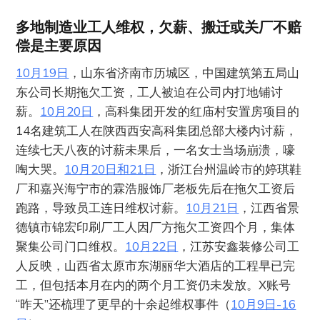
多地制造业工人维权，欠薪、搬迁或关厂不赔
偿是主要原因
10月19日
，山东省济南市历城区，中国建筑第五局山
东公司长期拖欠工资，工人被迫在公司内打地铺讨
薪。
10月20日
，高科集团开发的红庙村安置房项目的
14名建筑工人在陕西西安高科集团总部大楼内讨薪，
连续七天八夜的讨薪未果后，一名女士当场崩溃，嚎
啕大哭。
10月20日和21日
，浙江台州温岭市的婷琪鞋
厂和嘉兴海宁市的霖浩服饰厂老板先后在拖欠工资后
跑路，导致员工连日维权讨薪。
10月21日
，江西省景
德镇市锦宏印刷厂工人因厂方拖欠工资四个月，集体
聚集公司门口维权。
10月22日
，江苏安鑫装修公司工
人反映，山西省太原市东湖丽华大酒店的工程早已完
工，但包括本月在内的两个月工资仍未发放。X账号
“昨天”还梳理了更早的十余起维权事件（
10月9日-16