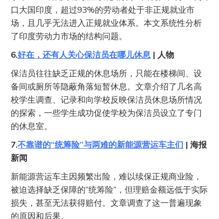
口大国印度，超过93%的劳动者处于非正规就业市
场，且几乎无法进入正规就业体系。本文系统性分析
了印度劳动力市场的结构问题。
6.
好在，还有人关心保洁员在哪儿休息
| 人物
保洁员往往缺乏正规的休息场所，只能在楼梯间、设
备间或厕所等隐蔽角落短暂休息。文章介绍了几名高
校学生调查、记录和向学校反映保洁员休息场所情况
的探索，一些学生成功促使学校为保洁员设立了专门
的休息室。
7.
不靠谱的“统筹险”与两难的新能源营运车主们
| 海报
新闻
新能源营运车主因频繁出险，难以续保正规商业险，
被迫选择缺乏保障的“统筹险”，但理赔金额远低于实际
损失，甚至无法获得赔付。文章调查了这一普遍现象
的原因和后果。