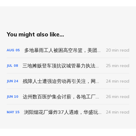
You might also like...
多地暴雨工人被困高空吊篮，美团试点“等灯停表”｜工劳小报 #89 新闻刊
20 min read
AUG
05
三地摊贩登车顶抗议城管暴力执法，聊城幼师被逼签“自愿离职”｜工劳小报 #87 新闻刊
25 min read
JUL
08
残障人士遭强迫劳动再引关注，网约车司机疲劳驾驶平台被定责｜工劳小报 #86 新闻刊
24 min read
JUN
24
达州数百医护集会讨薪，各地工厂集体维权事件频发｜工劳小报 #85 新闻刊
26 min read
JUN
10
浏阳烟花厂爆炸37人遇难，华盛玩具关厂5000工人集会｜工劳小报 #83 新闻刊
24 min read
MAY
15