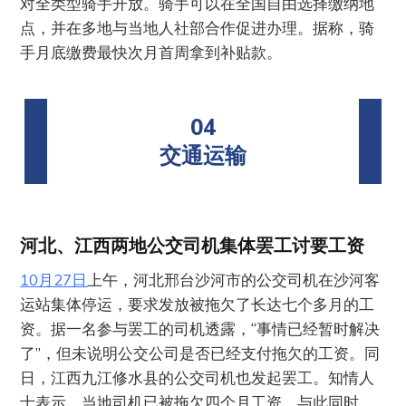
对全类型骑手开放。骑手可以在全国自由选择缴纳地
点，并在多地与当地人社部合作促进办理。据称，骑
手月底缴费最快次月首周拿到补贴款。
04
交通运输
河北、江西两地公交司机集体罢工讨要工资
10月27日
上午，河北邢台沙河市的公交司机在沙河客
运站集体停运，要求发放被拖欠了长达七个多月的工
资。据一名参与罢工的司机透露，“事情已经暂时解决
了”，但未说明公交公司是否已经支付拖欠的工资。同
日，江西九江修水县的公交司机也发起罢工。知情人
士表示，当地司机已被拖欠四个月工资。与此同时，