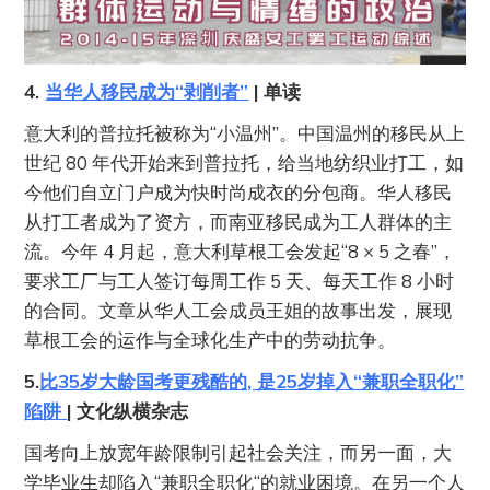
4.
当华人移民成为“剥削者”
| 单读
意大利的普拉托被称为“小温州”。中国温州的移民从上
世纪 80 年代开始来到普拉托，给当地纺织业打工，如
今他们自立门户成为快时尚成衣的分包商。华人移民
从打工者成为了资方，而南亚移民成为工人群体的主
流。今年 4 月起，意大利草根工会发起“8 × 5 之春”，
要求工厂与工人签订每周工作 5 天、每天工作 8 小时
的合同。文章从华人工会成员王姐的故事出发，展现
草根工会的运作与全球化生产中的劳动抗争。
5.
比35岁大龄国考更残酷的, 是25岁掉入“兼职全职化”
陷阱
| 文化纵横杂志
国考向上放宽年龄限制引起社会关注，而另一面，大
学毕业生却陷入“兼职全职化“的就业困境。在另一个人