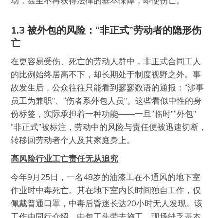
动，甚至不再获得法律的基本保障，即使伤亡。
1.3 被外包的风险：“非正式”劳动者的隐形伤
亡
在更容易受伤、死亡的劳动人群中，非正式合同工人
的比例始终居高不下，却长期处于制度视野之外。事
故发生后，公众往往只能看到寥寥数语的通报：“涉事
员工为兼职”、“伤者系外包人员”。这些看似中性的身
份标签，实际承担着一种功能——一旦“临时”“外包”
“非正式”被标注，劳动中的风险与责任便被迅速切断，
转移回劳动者个人及其家庭身上。
高风险行业工亡责任无从追究
今年9月25日，一名48岁的油漆工在不通风的地下室
作业时中毒死亡。其在地下室内长时间独自工作，仅
佩戴普通口罩，中毒后昏迷长达20小时无人发现。该
工作由同行介绍，由包工头带去施工，现场缺乏基本