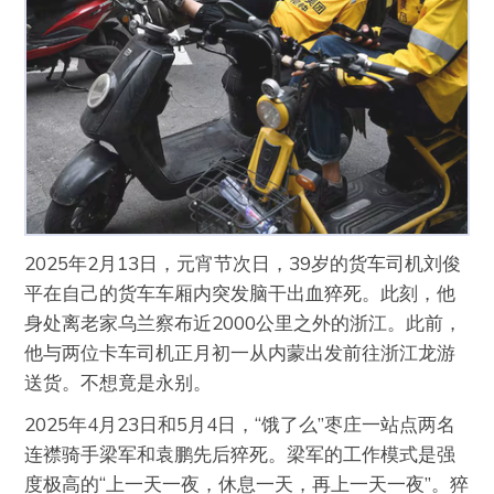
2025年2月13日，元宵节次日，39岁的货车司机刘俊
平在自己的货车车厢内突发脑干出血猝死。此刻，他
身处离老家乌兰察布近2000公里之外的浙江。此前，
他与两位卡车司机正月初一从内蒙出发前往浙江龙游
送货。不想竟是永别。
2025年4月23日和5月4日，“饿了么”枣庄一站点两名
连襟骑手梁军和袁鹏先后猝死。梁军的工作模式是强
度极高的“上一天一夜，休息一天，再上一天一夜”。猝