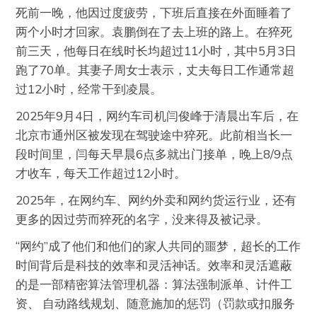
死前一晚，他因过度疲劳，下班后直接在外面睡着了
两个小时才回家。袁鹏倒在了去上班的路上。在猝死
前三天，他每日在线时长均超过11小时，其中5月3日
跑了70单。其妻子周女士表示，丈夫每日工作通常超
过12小时，经常干到凌晨。
2025年9月4日，网约车司机闫俊峰于清晨出车后，在
北京市通州区被发现在驾驶途中猝死。此前相当长一
段时间里，闫每天早晨6点多就出门接单，晚上8/9点
才收车，每天工作超过12小时。
2025年，在网约车、网约外卖和网约货运行业，还有
更多的因过劳而猝死的名字，没来得及被记录。
“网约”成了他们和他们的家人共同的噩梦，超长的工作
时间背后是科技的效率和灵活神话。效率和灵活遮蔽
的是一部精密算法管理机器：算法强制派单、计件工
资、 自动路线规划、随意施加的惩罚（罚款或扣服务