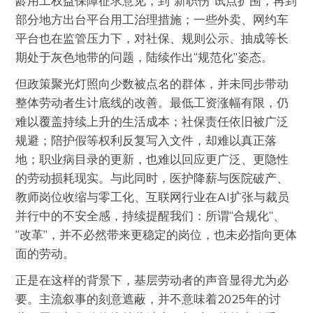
龄用工权益保障征求意见，到“新职伤”试点扩围，再到
部分地方出台平台用工治理措施；一些外卖、网约车
平台也在监管压力下，对社保、规则公示、抽成等长
期处于灰色地带的问题，陆续作出“规范化”姿态。
但政策聚光灯照向少数被点名的群体，并未同步带动
整体劳动者生计底线的改善。最低工资涨幅有限，仍
难以覆盖持续上升的生活成本；社保责任依旧被广泛
规避；陪护假等权利反复写入文件，却难以真正落
地；职业病目录的更新，也难以回应更广泛、更隐性
的劳动损耗现实。与此同时，医护降薪与医院破产、
教师岗位收缩与零工化、互联网行业在AI扩张与裁员
并行中的不安全感，持续提醒我们：所谓“合规化”、
“改革”，并不必然带来更稳定的岗位，也未必指向更体
面的劳动。
正是在这样的背景下，基层劳动者的声音显得尤为必
要。主流叙事的刻意遮蔽，并不意味着2025年的讨