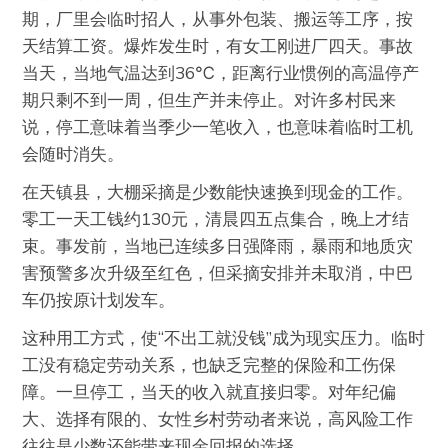
期，厂里会临时招人，从事外包装、搬运等工序，按
天结算工资。爆炸发生时，有女工刚进厂四天。事故
当天，当地气温达到36℃，距离行业惯例的高温停产
期只剩不到一周，但生产并未停止。对许多村民来
说，停工意味着当季少一笔收入，也意味着临时工机
会随时消失。
在天镇县，大棚采摘是少数能快速换到现金的工作。
零工一天工钱约130元，清晨四五点集合，晚上才结
束。事发前，当地已连续多日强降雨，暴雨和地质灾
害预警多次升级至红色，但采摘安排并未取消，中巴
车仍按原计划发车。
这种用工方式，使“不出工就没钱”成为现实压力。临时
工没有稳定劳动关系，也缺乏完整的保险和工伤保
障。一旦停工，当天的收入就直接归零。对年纪偏
大、选择有限的、女性乡村劳动者来说，高风险工作
往往是少数还能带来现金回报的选择。