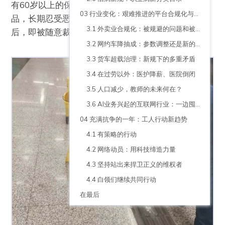
有60岁以上的保洁员。这些高龄劳动者如同即弃消耗
03 行业变化：艰难推进的平台合规化与不再稳固的事业岗位
品，长期忍受恶劣劳动条件，却在同事发生致命意外
3.1 外卖业合规化：被规避的问题和被转移的压力
后，即被随意裁员。
3.2 网约车降抽成：参数调整还是新的控制路径？
3.3 货车超载治理：新规下的多重矛盾
3.4 在过劳以外：医护降薪、医院倒闭
3.5 人口减少，教师的未来何在？
3.6 AI业务兴起的互联网行业：一边囤积人才，一边大规模调整裁员
04 充满抗争的一年：工人行动新趋势
4.1 有策略的行动
4.2 网络动员：用科技缔造力量
4.3 坚持站出来捍卫正义的维权者
4.4 白领们继续共同行动
在最后