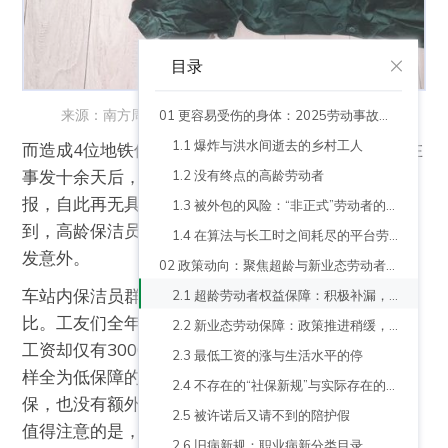
目录
来源：南方周末《一名绿化工人，倒在东北的盛夏 》
01 更容易受伤的身体：2025劳动事故回顾
1.1 爆炸与洪水间逝去的乡村工人
而造成4位地铁保洁员伤亡的安全事故则更加蹊跷。在
事发十余天后，绍兴市轨道运输集团才发布简短通
1.2 没有终点的高龄劳动者
报，自此再无具体调查结果。不过，无需通报也能见
1.3 被外包的风险：“非正式”劳动者的隐形伤亡
到，高龄保洁员群体所承受的伤害，同样不只这次突
1.4 在算法与长工时之间耗尽的平台劳动者
发意外。
02 政策动向：聚焦超龄与新业态劳动者，却回避根本劳动保障问题
车站内保洁员群体的工作强度与报酬，长年不成正
2.1 超龄劳动者权益保障：积极补漏，还是新的折中？
比。工友们全年无休，一天工作12小时或以上，每月
2.2 新业态劳动保障：政策推进稍缓，成效待检验
工资却仅有3000-4000元。同时，伤亡的保洁员们同
2.3 最低工资的涨与生活水平的停
样全为低保障的外包劳动关系，其公司普遍不缴纳社
2.4 不存在的“社保新规”与实际存在的社保问题
保，也没有额外工伤险，事故后的赔偿机制成谜。更
2.5 被许诺后又请不到的陪护假
值得注意的是，事发后仅数天，外包公司当即辞退所
2.6 旧病新规：职业病新分类目录