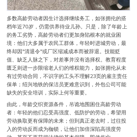
多数高龄劳动者因生计选择继续务工，如张拥伦的搭
档年近70岁，仍需供养待业儿孙。只是，除了年龄上
的务工劣势，高龄劳动者们更加身陷根本的就业困
境：他们大多属于农民工群体，年轻时进城劳动，最
终却因"清退令"或厂区缩减成本而被辞退。技能贬
值、缺乏人脉之下，对差事并没有选择权。教育程度
匮乏则进一步限缩老人们的维权能力，如张拥伦从未
有过劳动合同，不识字的工头不理解23页的雇主责任
保单；绍兴地铁的保洁员更难意识到，外包公司可能
缺失的安全培训，实际上何等重要。
由此，年龄交织资源条件，吊诡地围困住高龄劳动
者：年轻的他们忍受高强度、低防护的劳动，希望用
劳动换取更有保障的未来；但到真正老去时，过往投
入的劳动反而成为枷锁，让他们加倍深陷高强度劳