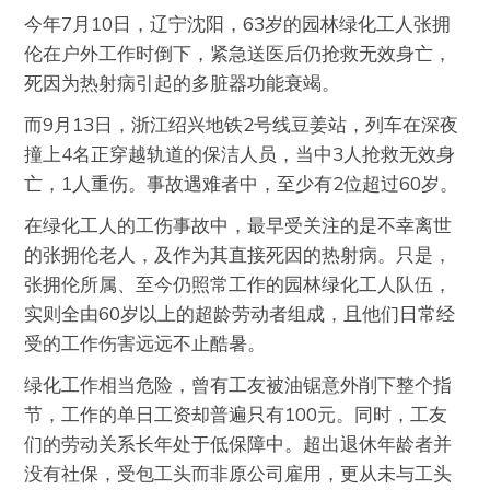
今年7月10日，辽宁沈阳，63岁的园林绿化工人张拥
伦在户外工作时倒下，紧急送医后仍抢救无效身亡，
死因为热射病引起的多脏器功能衰竭。
而9月13日，浙江绍兴地铁2号线豆姜站，列车在深夜
撞上4名正穿越轨道的保洁人员，当中3人抢救无效身
亡，1人重伤。事故遇难者中，至少有2位超过60岁。
在绿化工人的工伤事故中，最早受关注的是不幸离世
的张拥伦老人，及作为其直接死因的热射病。只是，
张拥伦所属、至今仍照常工作的园林绿化工人队伍，
实则全由60岁以上的超龄劳动者组成，且他们日常经
受的工作伤害远远不止酷暑。
绿化工作相当危险，曾有工友被油锯意外削下整个指
节，工作的单日工资却普遍只有100元。同时，工友
们的劳动关系长年处于低保障中。超出退休年龄者并
没有社保，受包工头而非原公司雇用，更从未与工头