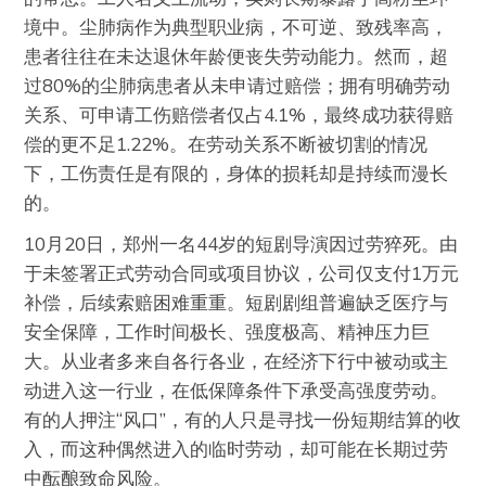
境中。尘肺病作为典型职业病，不可逆、致残率高，
患者往往在未达退休年龄便丧失劳动能力。然而，超
过80%的尘肺病患者从未申请过赔偿；拥有明确劳动
关系、可申请工伤赔偿者仅占4.1%，最终成功获得赔
偿的更不足1.22%。在劳动关系不断被切割的情况
下，工伤责任是有限的，身体的损耗却是持续而漫长
的。
10月20日，郑州一名44岁的短剧导演因过劳猝死。由
于未签署正式劳动合同或项目协议，公司仅支付1万元
补偿，后续索赔困难重重。短剧剧组普遍缺乏医疗与
安全保障，工作时间极长、强度极高、精神压力巨
大。从业者多来自各行各业，在经济下行中被动或主
动进入这一行业，在低保障条件下承受高强度劳动。
有的人押注“风口”，有的人只是寻找一份短期结算的收
入，而这种偶然进入的临时劳动，却可能在长期过劳
中酝酿致命风险。